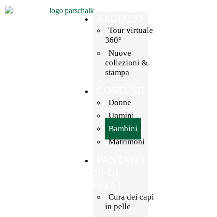
DE
IT
NEGOZIO
Tour virtuale
360°
Nuove
collezioni &
stampa
COSTUMI
Donne
Uomini
Bambini
Matrimoni
PANTALO
NI DI
PELLE
Cura dei capi
in pelle