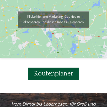
Klicke hier, um Marketing-Cookies zu
akzeptieren und diesen Inhalt zu aktivieren
Routenplaner
Vom Dirndl bis Lederhosen, für Groß und
W