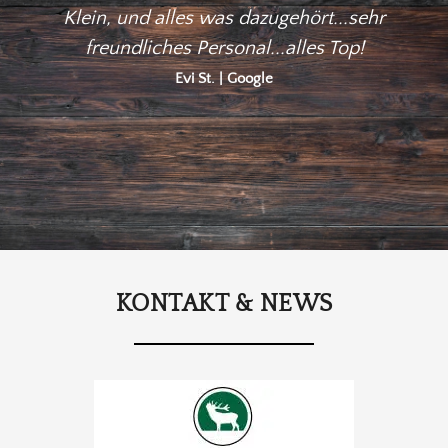
Klein, und alles was dazugehört...sehr
mit
freundliches Personal...alles Top!
Evi St. | Google
KONTAKT & NEWS